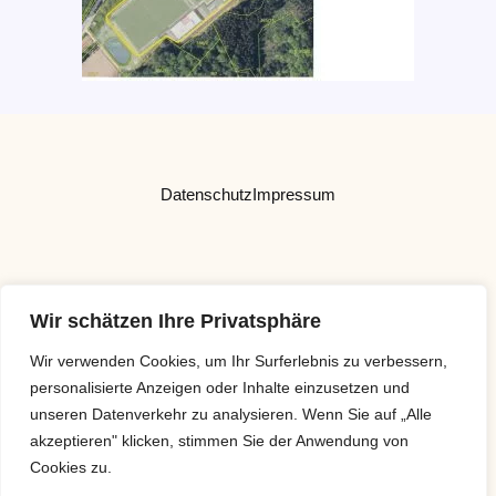
Datenschutz
Impressum
Wir schätzen Ihre Privatsphäre
Wir verwenden Cookies, um Ihr Surferlebnis zu verbessern,
personalisierte Anzeigen oder Inhalte einzusetzen und
unseren Datenverkehr zu analysieren. Wenn Sie auf „Alle
akzeptieren" klicken, stimmen Sie der Anwendung von
Copyright © 2026 Brandweiner-Schrott KG | Powered by IB Lebensraum -
Cookies zu.
Brandweiner-Schrott KG