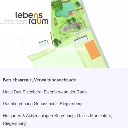
Men
Zum
Inhalt
springen
Referenzen
Betriebsareale,
Verwaltungsgebäude
Hotel Das Eisenberg, Eisenberg an der Raab​
Dachbegrünung Genusshotel, Riegersburg​
Hofgarten & Außenanlagen-Begrünung, Gölles Manufaktur,
Riegersburg​