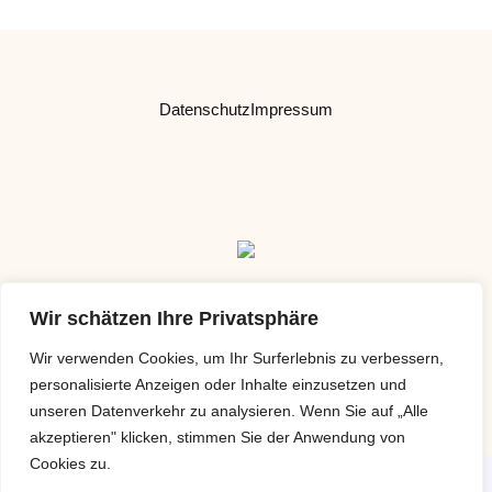
Datenschutz
Impressum
Wir schätzen Ihre Privatsphäre
Wir verwenden Cookies, um Ihr Surferlebnis zu verbessern,
Copyright © 2026 Brandweiner-Schrott KG | Powered by IB Lebensraum -
personalisierte Anzeigen oder Inhalte einzusetzen und
Brandweiner-Schrott KG
unseren Datenverkehr zu analysieren. Wenn Sie auf „Alle
akzeptieren" klicken, stimmen Sie der Anwendung von
Cookies zu.