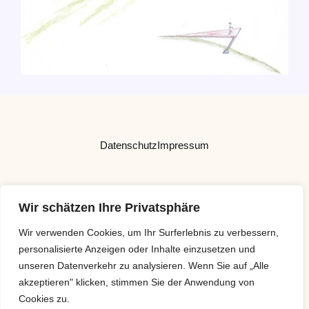
Datenschutz
Impressum
Wir schätzen Ihre Privatsphäre
Wir verwenden Cookies, um Ihr Surferlebnis zu verbessern,
personalisierte Anzeigen oder Inhalte einzusetzen und
unseren Datenverkehr zu analysieren. Wenn Sie auf „Alle
akzeptieren" klicken, stimmen Sie der Anwendung von
Cookies zu.
Copyright © 2026 Brandweiner-Schrott KG | Powered by IB Lebensraum -